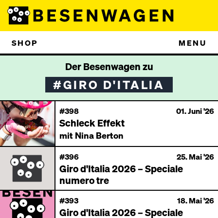
SHOP
MENU
Der Besenwagen zu
#GIRO D'ITALIA
#398
01. Juni '26
Schleck Effekt
mit Nina Berton
#396
25. Mai '26
Giro d'Italia 2026 – Speciale
numero tre
#393
18. Mai '26
Giro d'Italia 2026 – Speciale