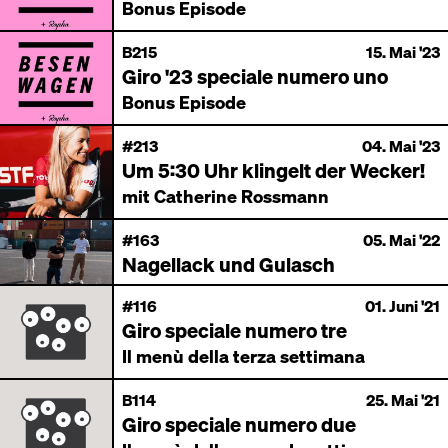
Bonus Episode
B215
15. Mai '23
Giro '23 speciale numero uno
Bonus Episode
#213
04. Mai '23
Um 5:30 Uhr klingelt der Wecker!
mit Catherine Rossmann
#163
05. Mai '22
Nagellack und Gulasch
#116
01. Juni '21
Giro speciale numero tre
Il menù della terza settimana
B114
25. Mai '21
Giro speciale numero due