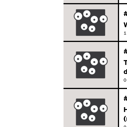
W
1
T
0
(
2