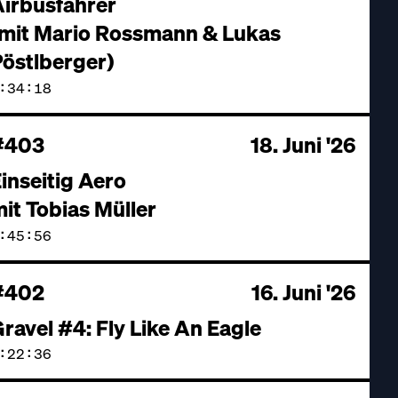
irbusfahrer
(mit Mario Rossmann & Lukas
östlberger)
:34:18
#403
18. Juni '26
inseitig Aero
it Tobias Müller
:45:56
#402
16. Juni '26
ravel #4: Fly Like An Eagle
:22:36