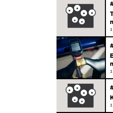
m
1
E
m
1
1