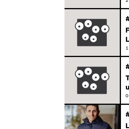
F
L
1
T
0