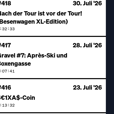
#418
30. Juli '26
ach der Tour ist vor der Tour!
(Besenwagen XL-Edition)
:32:33
#417
28. Juli '26
ravel #7: Après-Ski und
Boxengasse
:07:41
#416
23. Juli '26
$€1XA$-Coin
:13:32