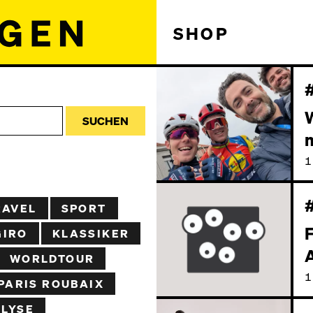
SHOP
SUCHEN
1
RAVEL
SPORT
F
GIRO
KLASSIKER
WORLDTOUR
1
PARIS ROUBAIX
LYSE