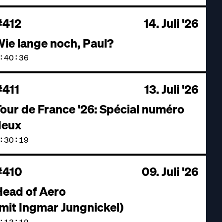
#412
14. Juli '26
ie lange noch, Paul?
:40:36
#411
13. Juli '26
our de France '26: Spécial numéro
deux
:30:19
#410
09. Juli '26
Head of Aero
mit Ingmar Jungnickel)
:13:12