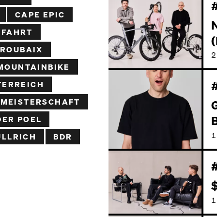
CAPE EPIC
N
DFAHRT
-ROUBAIX
2
MOUNTAINBIKE
TERREICH
 MEISTERSCHAFT
G
DER POEL
1
ULLRICH
BDR
1