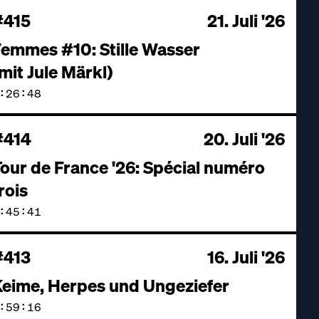
#415
21. Juli '26
emmes #10: Stille Wasser
mit Jule Märkl)
:26:48
#414
20. Juli '26
our de France '26: Spécial numéro
rois
:45:41
#413
16. Juli '26
eime, Herpes und Ungeziefer
:59:16