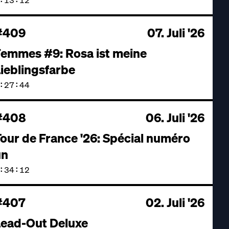
#409
07. Juli '26
emmes #9: Rosa ist meine
ieblingsfarbe
:27:44
#408
06. Juli '26
our de France '26: Spécial numéro
un
:34:12
#407
02. Juli '26
Lead-Out Deluxe