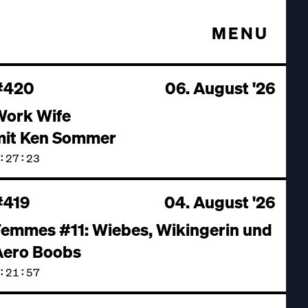
MENU
#420
06. August '26
Work Wife
mit Ken Sommer
:27:23
#419
04. August '26
emmes #11: Wiebes, Wikingerin und
Aero Boobs
:21:57