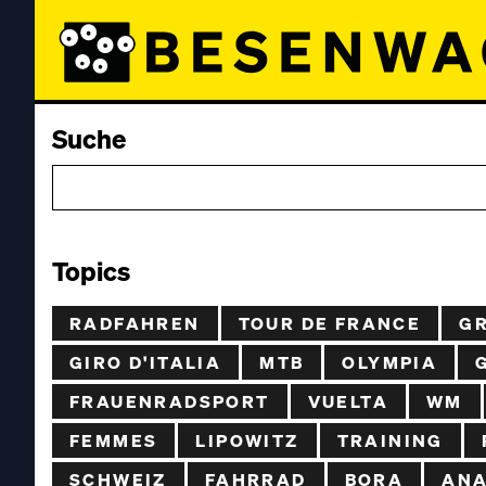
Suche
Topics
RADFAHREN
TOUR DE FRANCE
G
GIRO D'ITALIA
MTB
OLYMPIA
FRAUENRADSPORT
VUELTA
WM
FEMMES
LIPOWITZ
TRAINING
SCHWEIZ
FAHRRAD
BORA
ANA