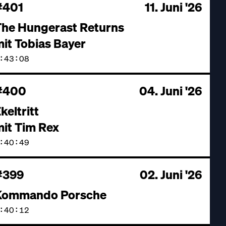
#401
11. Juni '26
The Hungerast Returns
it Tobias Bayer
:43:08
#400
04. Juni '26
keltritt
it Tim Rex
:40:49
#399
02. Juni '26
Kommando Porsche
:40:12