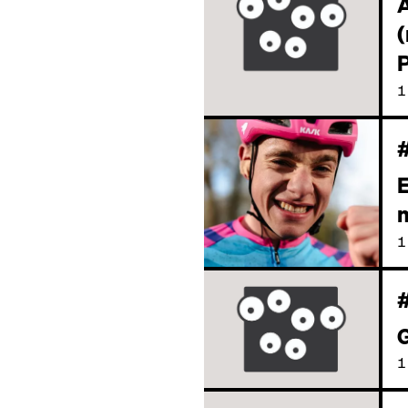
A
P
1
E
m
1
G
1