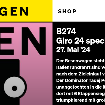
SHOP
B274
Giro 24 spec
27. Mai '24
Der Besenwagen steht 
Italienrundfahrt sind v
nach dem Zieleinlauf v
Der Dominator Tadej P
unangefochten in die i
dort mit 6 Etappensie
triumphierend mit gro