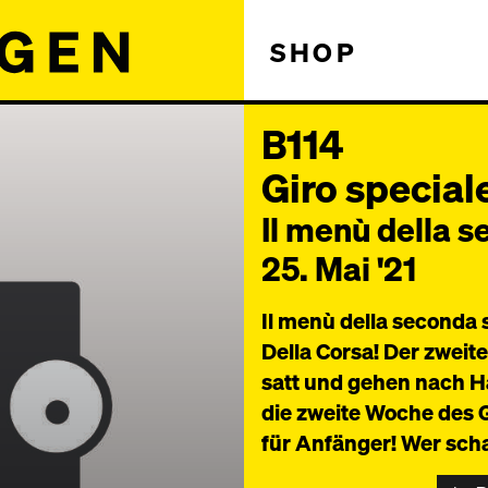
SHOP
B114
Giro specia
Il menù della 
25. Mai '21
Il menù della seconda 
Della Corsa! Der zweit
satt und gehen nach H
die zweite Woche des Gi
für Anfänger! Wer sch