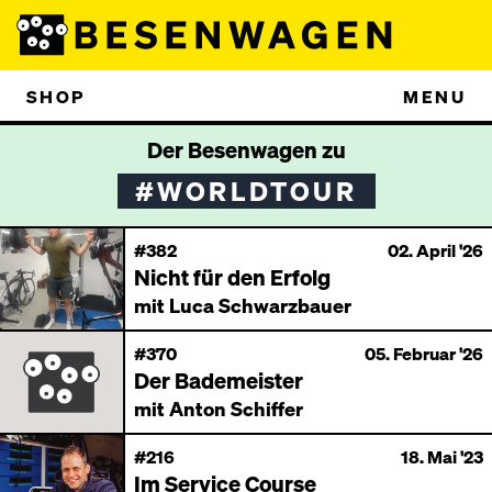
SHOP
MENU
Der Besenwagen zu
#WORLDTOUR
#382
02. April '26
Nicht für den Erfolg
mit Luca Schwarzbauer
#370
05. Februar '26
Der Bademeister
mit Anton Schiffer
#216
18. Mai '23
Im Service Course