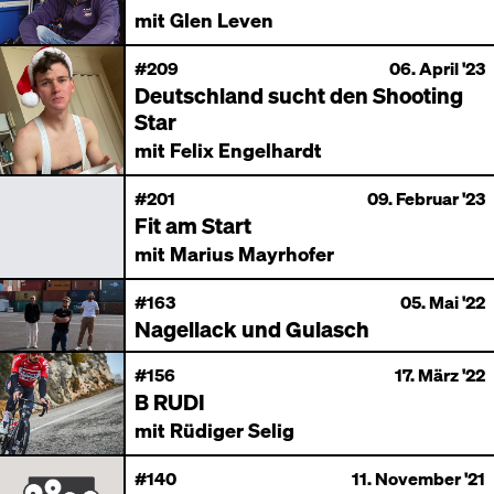
mit Glen Leven
#209
06. April '23
Deutschland sucht den Shooting
Star
mit Felix Engelhardt
#201
09. Februar '23
Fit am Start
mit Marius Mayrhofer
#163
05. Mai '22
Nagellack und Gulasch
#156
17. März '22
B RUDI
mit Rüdiger Selig
#140
11. November '21