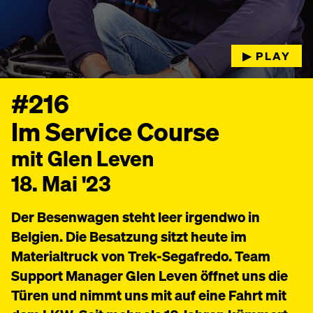
▶︎ PLAY
#216
Im Service Course
mit Glen Leven
18. Mai '23
Der Besenwagen steht leer irgendwo in
Belgien. Die Besatzung sitzt heute im
Materialtruck von Trek-Segafredo. Team
Support Manager Glen Leven öffnet uns die
Türen und nimmt uns mit auf eine Fahrt mit