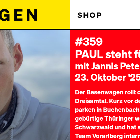
SHOP
#359
PAUL steht f
mit Jannis Pete
23. Oktober '2
Der Besenwagen rollt 
Dreisamtal. Kurz vor de
parken in Buchenbach 
gebürtige Thüringer woh
Schwarzwald und hat sp
Team Vorarlberg intern