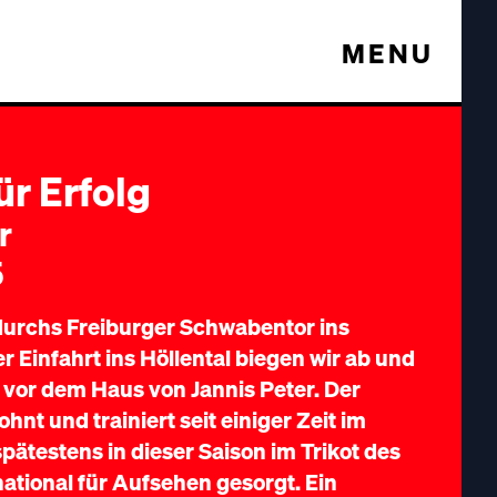
MENU
ür Erfolg
r
5
durchs Freiburger Schwabentor ins
r Einfahrt ins Höllental biegen wir ab und
vor dem Haus von Jannis Peter. Der
nt und trainiert seit einiger Zeit im
ätestens in dieser Saison im Trikot des
ational für Aufsehen gesorgt. Ein