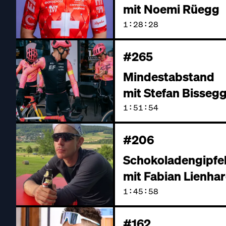
mit Noemi Rüegg
1:28:28
#265
Mindestabstand
mit Stefan Bisseg
1:51:54
#206
Schokoladengipfe
mit Fabian Lienha
1:45:58
#162