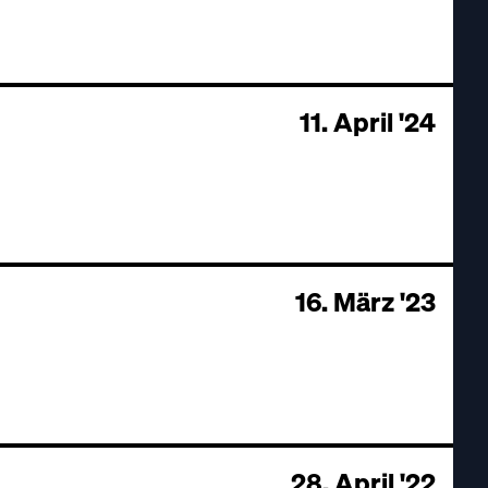
11. April '24
16. März '23
28. April '22