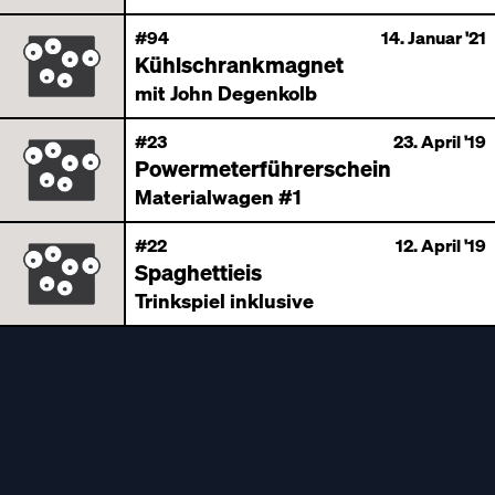
#94
14. Januar '21
Kühlschrankmagnet
mit John Degenkolb
#23
23. April '19
Powermeterführerschein
Materialwagen #1
#22
12. April '19
Spaghettieis
Trinkspiel inklusive