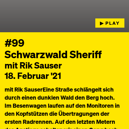
▶︎ PLAY
#99
Schwarzwald Sheriff
mit Rik Sauser
18. Februar '21
mit Rik SauserEine Straße schlängelt sich
durch einen dunklen Wald den Berg hoch.
Im Besenwagen laufen auf den Monitoren in
den Kopfstützen die Übertragungen der
ersten Radrennen. Auf den letzten Metern