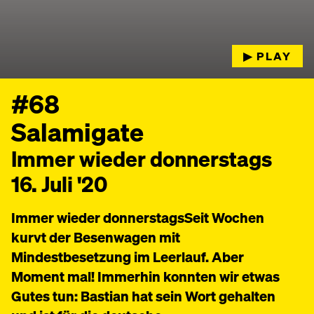
▶︎ PLAY
#68
Salamigate
Immer wieder donnerstags
16. Juli '20
Immer wieder donnerstagsSeit Wochen
kurvt der Besenwagen mit
Mindestbesetzung im Leerlauf. Aber
Moment mal! Immerhin konnten wir etwas
Gutes tun: Bastian hat sein Wort gehalten