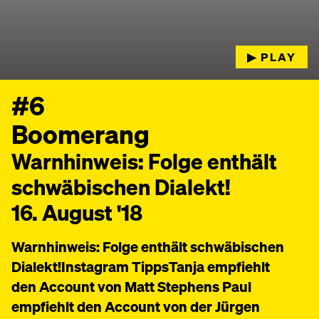
▶︎ PLAY
#6
Boomerang
Warnhinweis: Folge enthält
schwäbischen Dialekt!
16. August '18
Warnhinweis: Folge enthält schwäbischen
Dialekt!Instagram TippsTanja empfiehlt
den Account von Matt Stephens Paul
empfiehlt den Account von der Jürgen