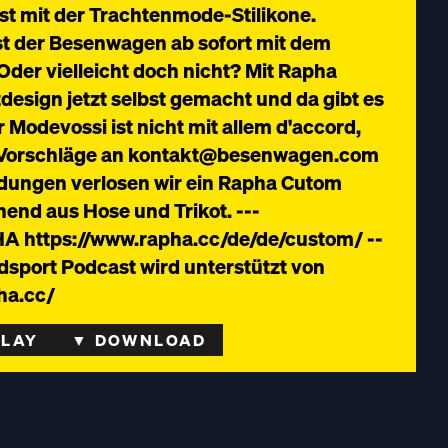
t mit der Trachtenmode-Stilikone.
st der Besenwagen ab sofort mit dem
der vielleicht doch nicht? Mit Rapha
design jetzt selbst gemacht und da gibt es
 Modevossi ist nicht mit allem d'accord,
e Vorschläge an kontakt@besenwagen.com
ndungen verlosen wir ein Rapha Cutom
end aus Hose und Trikot. ---
https://www.rapha.cc/de/de/custom/ --
dsport Podcast wird unterstützt von
ha.cc/
PLAY
▼ DOWNLOAD