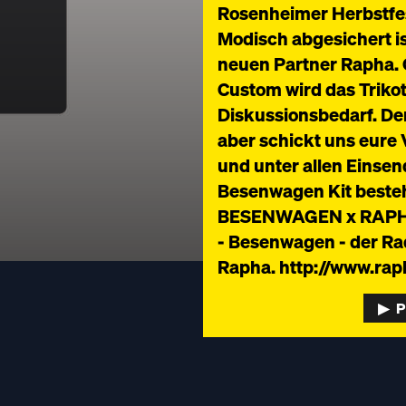
Rosenheimer Herbstfes
Modisch abgesichert i
neuen Partner Rapha. O
Custom wird das Trikot
Diskussionsbedarf. Der
aber schickt uns eur
und unter allen Einse
Besenwagen Kit besteh
BESENWAGEN x RAPHA 
- Besenwagen - der Ra
Rapha. http://www.rap
▶︎ 