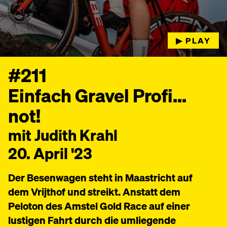
▶︎ PLAY
#211
Einfach Gravel Profi...
not!
mit Judith Krahl
20. April '23
Der Besenwagen steht in Maastricht auf
dem Vrijthof und streikt. Anstatt dem
Peloton des Amstel Gold Race auf einer
lustigen Fahrt durch die umliegende