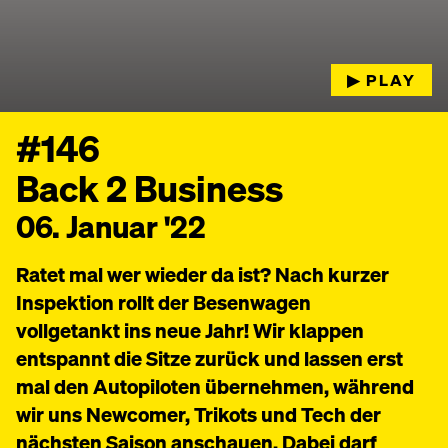
▶︎ PLAY
#146
Back 2 Business
06. Januar '22
Ratet mal wer wieder da ist? Nach kurzer
Inspektion rollt der Besenwagen
vollgetankt ins neue Jahr! Wir klappen
entspannt die Sitze zurück und lassen erst
mal den Autopiloten übernehmen, während
wir uns Newcomer, Trikots und Tech der
nächsten Saison anschauen. Dabei darf